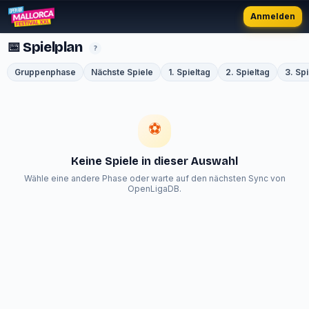
Anmelden
📅 Spielplan
?
Gruppenphase
Nächste Spiele
1. Spieltag
2. Spieltag
3. Spi
⚽
Keine Spiele in dieser Auswahl
Wähle eine andere Phase oder warte auf den nächsten Sync von
OpenLigaDB.