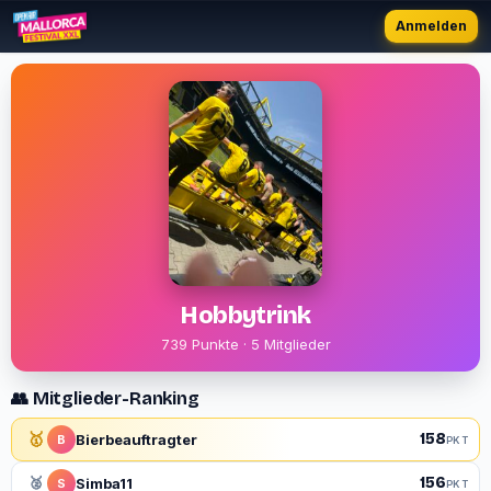
Anmelden
Hobbytrink
739 Punkte · 5 Mitglieder
👥 Mitglieder-Ranking
🥇
158
Bierbeauftragter
B
PKT
156
🥈
Simba11
S
PKT