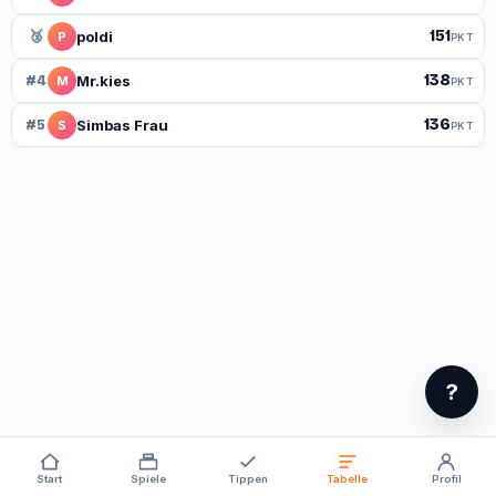
151
🥉
poldi
P
PKT
138
#4
Mr.kies
M
PKT
136
#5
Simbas Frau
S
PKT
?
Start
Spiele
Tippen
Tabelle
Profil