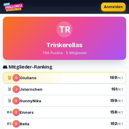
Anmelden
TR
Trinkerellas
799 Punkte · 5 Mitglieder
👥 Mitglieder-Ranking
🥇
169
Giuliano
G
PKT
161
🥈
Jsternchen
J
PKT
159
🥉
SunnyNika
S
PKT
158
#4
Ennors
E
PKT
152
#5
Bella
B
PKT