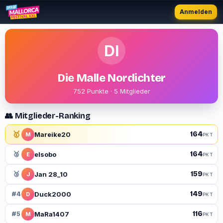
Anmelden
DI
Die Malle Nordichter
752 Punkte · 5 Mitglieder
👥 Mitglieder-Ranking
🥇
164
Mareike20
M
PKT
164
🥈
elsobo
E
PKT
159
🥉
Jan 28_10
J
PKT
149
#4
Duck2000
D
PKT
116
#5
MaRa1407
M
PKT