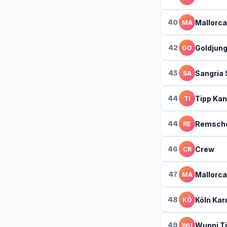
40
Mallorca
MA
42
Goldjun
GO
43
Sangria
SA
44
Tipp Kan
TI
44
Remsche
RE
46
Crew
CR
47
Mallorc
MA
48
Köln Kar
KÖ
49
Wuppi T
WU