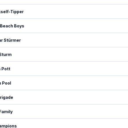
self-Tipper
Beach Boys
ar Stürmer
 Sturm
 Pott
 Pool
rigade
 Family
ampions