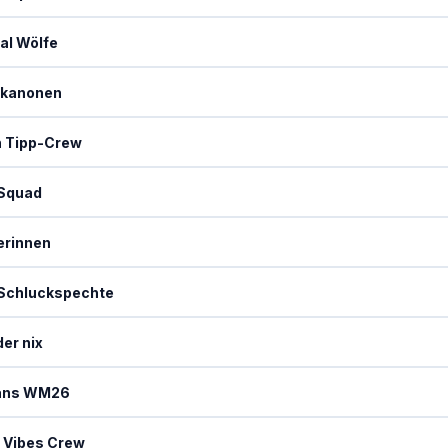
al Wölfe
kanonen
h Tipp-Crew
 Squad
erinnen
 Schluckspechte
der nix
ans WM26
 Vibes Crew