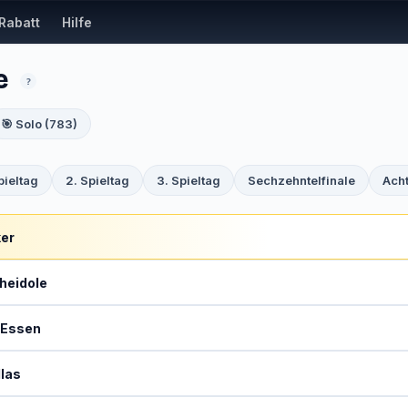
Rabatt
Hilfe
le
?
🎯 Solo (783)
pieltag
2. Spieltag
3. Spieltag
Sechzehntelfinale
Acht
ker
heidole
eEssen
llas