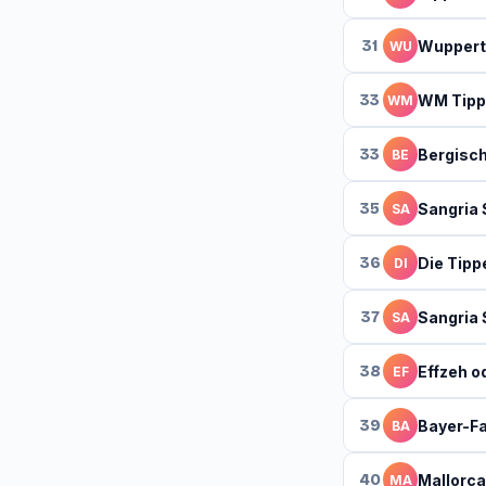
31
Wuppert
WU
33
WM Tipp
WM
33
Bergisc
BE
35
Sangria
SA
36
Die Tipp
DI
37
Sangria
SA
38
Effzeh o
EF
39
Bayer-F
BA
40
Mallorca
MA