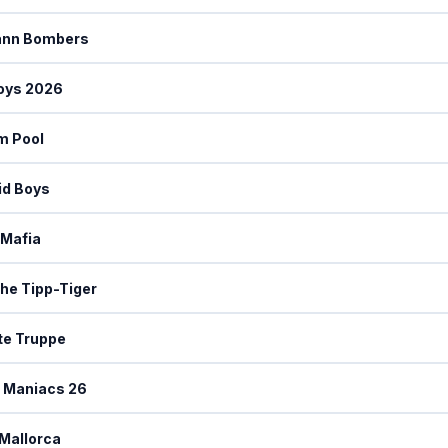
ann Bombers
oys 2026
m Pool
id Boys
-Mafia
he Tipp-Tiger
te Truppe
a Maniacs 26
Mallorca