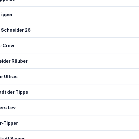
Tipper
 Schneider 26
k-Crew
ider Räuber
r Ultras
dt der Tipps
ers Lev
r-Tipper
tadt Sieger