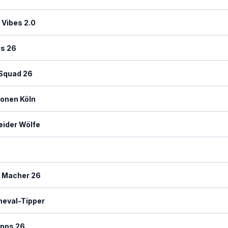
 Vibes 2.0
gs 26
 Squad 26
onen Köln
ider Wölfe
a Macher 26
neval-Tipper
ipps 26