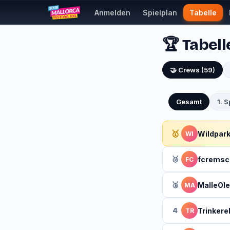
Anmelden
Spielplan
Tabelle
🏆 Tabel
🤝 Crews (59)
Gesamt
1. S
🥇
Wildpar
WI
🥈
fcremsc
FC
🥉
MalleOl
MA
4
Trinkere
TR