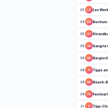
23
Lev Werk
LE
24
Bochum 
BO
25
Strandb
ST
26
Sangria
SA
26
Bergisch
BE
28
Tipps am
TI
28
Beach-B
BE
28
Festival
FE
31
Tipp-Ch
TI