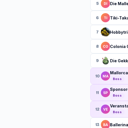
5
Die Mall
DI
6
Tiki-Tak
TI
7
Hobbytr
8
Colonia 
CO
9
Die Gek
Mallorc
10
MA
Boss
Sponsor
11
SP
Boss
Veranst
12
VE
Boss
13
Balleri
BA