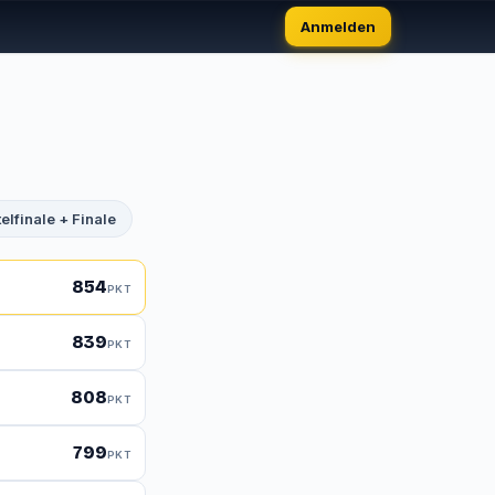
Anmelden
elfinale + Finale
854
PKT
839
PKT
808
PKT
799
PKT