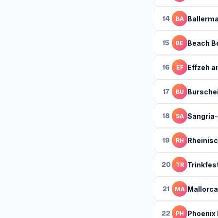
14
Ballerm
BA
15
Beach B
BE
16
Effzeh a
EF
17
Bursche
BU
18
Sangria
SA
19
Rheinisc
RH
20
Trinkfes
TR
21
Mallorc
MA
22
Phoenix 
PH