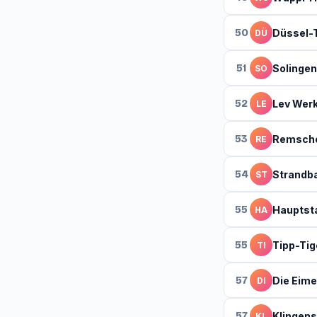
50
Düssel-
DÜ
51
Solingen
SO
52
Lev Wer
LE
53
Remsche
RE
54
Strandba
ST
55
Hauptsta
HA
55
Tipp-Tig
TI
57
Die Eime
DI
57
Klingens
KL