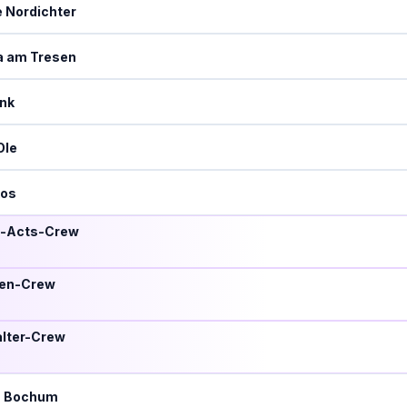
e Nordichter
a am Tresen
ink
Ole
kos
a-Acts-Crew
en-Crew
alter-Crew
na Bochum